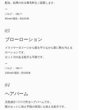
配合。結果の出る養毛料をご提案します。
ー
バルク：
18L〜
80mlの場合 :
約225本
03
ブローローション
ドライヤーダメージから髪を守りながら髪に艶を与える
ローションです。
セット力のある処方も可能です。
ー
バルク：
18L〜
100mlの場合 :
約180本
04
ヘアバーム
天然成分100%で作るヘアバームです。
​髪のセットに加え手指の保湿にも使える処方です。