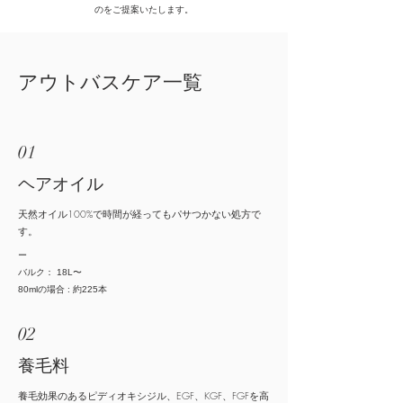
のをご提案いたします。
アウトバスケア一覧
01
ヘアオイル
天然オイル100%で時間が経ってもパサつかない処方で
す。
ー
バルク：
18L〜
80mlの場合 :
約225本
02
養毛料
​養毛効果のあるピディオキシジル、EGF、KGF、FGFを高