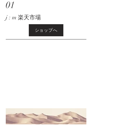
01
j : m 楽天市場
ショップへ