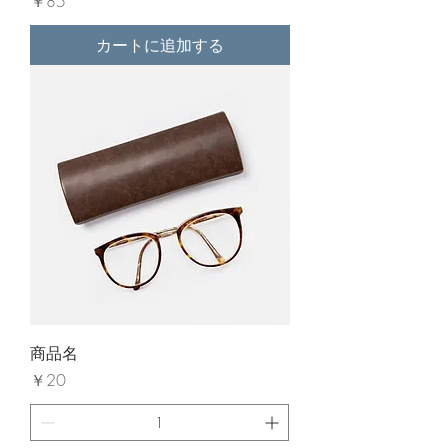
価格
￥85
カートに追加する
商品名
価格
￥20